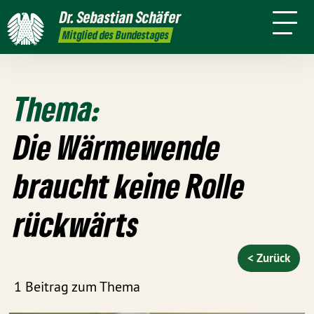
mich
Dr. Sebastian Schäfer
Termine
Presse
Kontakt
In den
Mitglied des Bundestages
Medien
Thema:
Die Wärmewende
braucht keine Rolle
rückwärts
< Zurück
1 Beitrag zum Thema