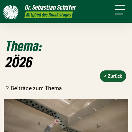
mich
Dr. Sebastian Schäfer
Termine
Presse
Kontakt
In den
Mitglied des Bundestages
Medien
Thema:
2Ö26
< Zurück
2 Beiträge zum Thema