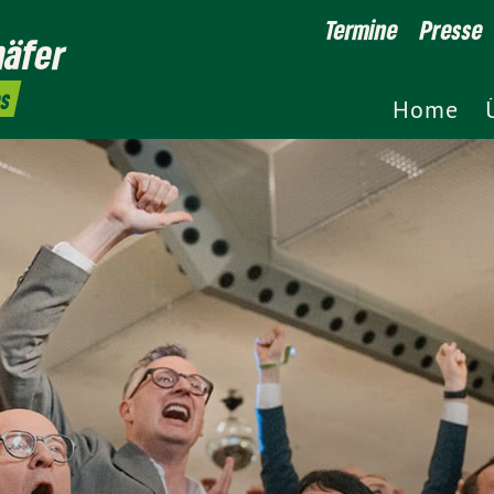
Termine
Presse
häfer
es
Home