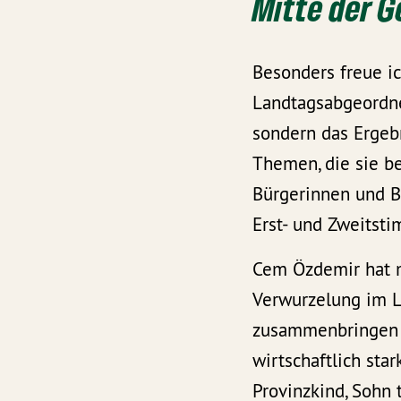
Mitte der G
Besonders freue ic
Landtagsabgeordnet
sondern das Ergeb
Themen, die sie be
Bürgerinnen und Bü
Erst- und Zweitst
Cem Özdemir hat mi
Verwurzelung im La
zusammenbringen k
wirtschaftlich sta
Provinzkind, Sohn 