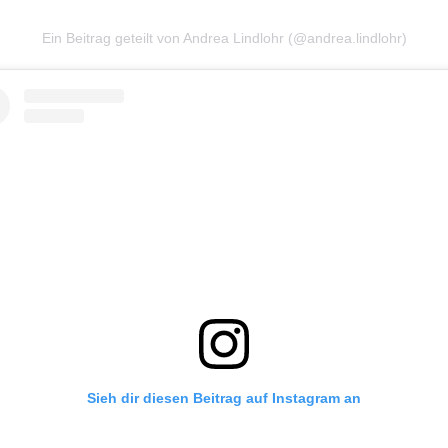
Ein Beitrag geteilt von Andrea Lindlohr (@andrea.lindlohr)
Sieh dir diesen Beitrag auf Instagram an