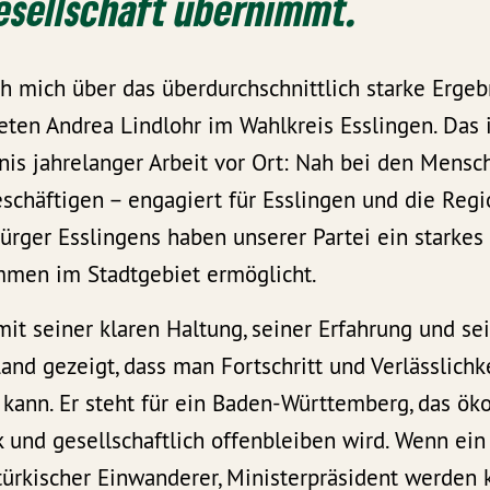
esellschaft übernimmt.
h mich über das überdurchschnittlich starke Erge
en Andrea Lindlohr im Wahlkreis Esslingen. Das is
nis jahrelanger Arbeit vor Ort: Nah bei den Mens
schäftigen – engagiert für Esslingen und die Regi
rger Esslingens haben unserer Partei ein starkes
immen im Stadtgebiet ermöglicht.
t seiner klaren Haltung, seiner Erfahrung und sei
nd gezeigt, dass man Fortschritt und Verlässlichk
ann. Er steht für ein Baden-Württemberg, das öko
rk und gesellschaftlich offenbleiben wird. Wenn ei
türkischer Einwanderer, Ministerpräsident werden 