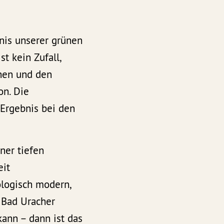
bnis unserer grünen
t kein Zufall,
chen und den
on. Die
 Ergebnis bei den
ner tiefen
eit
logisch modern,
n Bad Uracher
kann – dann ist das