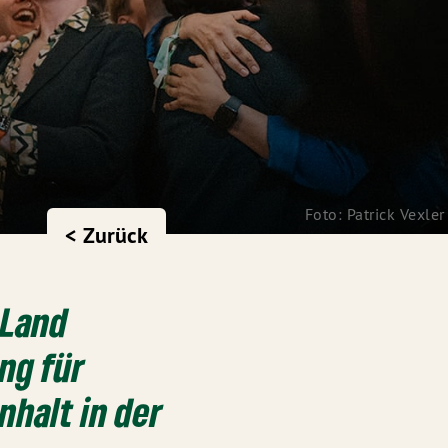
Foto: Patrick Vexler
< Zurück
 Land
ng für
nhalt in der