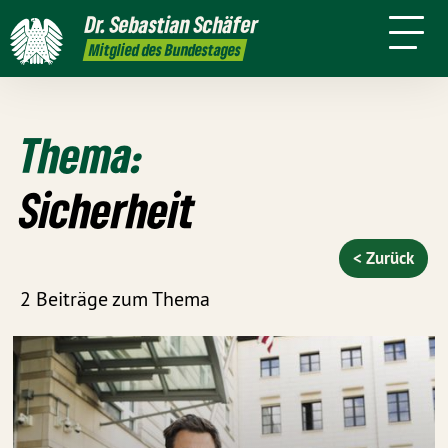
mich
Dr. Sebastian Schäfer
Termine
Presse
Kontakt
In den
Mitglied des Bundestages
Medien
Thema:
Sicherheit
< Zurück
2 Beiträge zum Thema