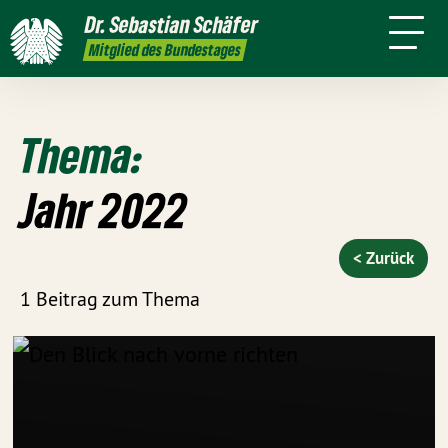
mich
Dr. Sebastian Schäfer
Termine
Presse
Kontakt
In den
Mitglied des Bundestages
Medien
Thema:
Jahr 2022
< Zurück
1 Beitrag zum Thema