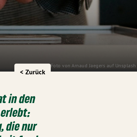
Foto von
Arnaud Jaegers
auf
Unsplash
< Zurück
at in den
erlebt:
, die nur