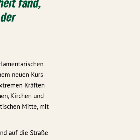
heit fand,
 der
rlamentarischen
inem neuen Kurs
extremen Kräften
nen, Kirchen und
ischen Mitte, mit
d auf die Straße