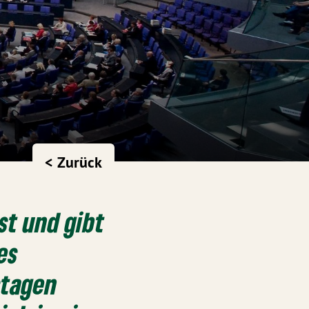
< Zurück
st und gibt
es
stagen