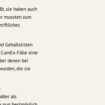
ßt, sie haben auch
her mussten zum
riftliches
d Gehaltslisten
ür CumEx-Fälle eine
bei denen bei
wurden, die sie
e
äter als
die nun bestmöglich