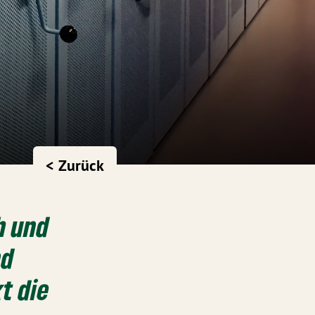
< Zurück
ch und
nd
t die