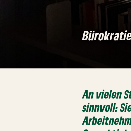
Bürokrati
An vielen S
sinnvoll: S
Arbeitnehme