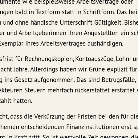
mente wie beispielsweise Arbeitsverträge oder
gen bald in Textform statt in Schriftform. Das hei
on und ohne händische Unterschrift Gültigkeit. Bis
er und Arbeitgeberinnen ihren Angestellten ein sch
Exemplar ihres Arbeitsvertrages aushändigen.
frist für Rechnungskopien, Kontoauszüge, Lohn- un
 acht Jahre. Allerdings haben wir Grüne explizit f
 ins Gesetz aufgenommen. Das sind Betrugsfälle, 
kteuren Steuern mehrfach rückerstattet erstattet 
zahlt hatten.
cht, dass die Verkürzung der Fristen bei den für di
men entscheidenden Finanzinstitutionen erst sp
nt in Kraft tritt. So ist wertvolle Zeit gewonnen, 