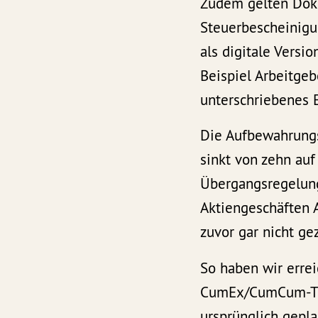
Zudem gelten Doku
Steuerbescheinigun
als digitale Versi
Beispiel Arbeitgeb
unterschriebenes 
Die Aufbewahrungs
sinkt von zehn auf
Übergangsregelung
Aktiengeschäften A
zuvor gar nicht ge
So haben wir errei
CumEx/CumCum-The
ursprünglich gepla