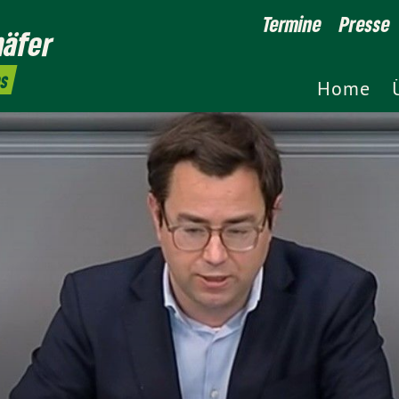
Termine
Presse
häfer
es
Home